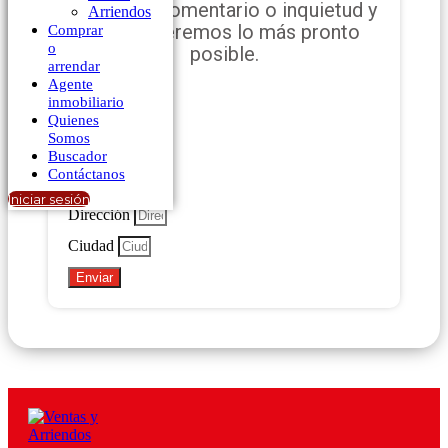
cualquier comentario o inquietud y
Arriendos
la resolveremos lo más pronto
Comprar
o
posible.
arrendar
Agente
inmobiliario
Quienes
Nombre
Somos
Teléfono
Buscador
Contáctanos
Email
Iniciar sesión
Dirección
Ciudad
Enviar