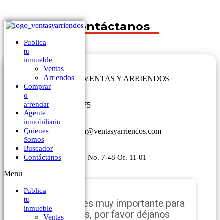
Contáctanos
Publica
tu
inmueble
Ventas
Arriendos
Comprar
o
arrendar
320 8306575
Agente
inmobiliario
inmobiliaria@ventasyarriendos.com
Quienes
Somos
Buscador
Av Calle 19 No. 7-48 Of. 11-01
Contáctanos
Menu
Publica
tu
Tu opinión es muy importante para
inmueble
nosotros, por favor déjanos
Ventas