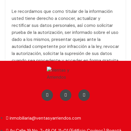
Le recordamos que como titular de la información
usted tiene derecho a conocer, actualizar y
rectificar sus datos personales, así como solicitar
prueba de la autorización, ser informado sobre el uso
dado a los mismos, presentar quejas ante la
autoridad competente por infracción a la ley, revocar
la autorización, solicitar la supresión de sus datos
cuando sea procedente y acceder en forma gratuita
a los mismos, además de los demás derechos
consagrados en la ley aplicable. A continuación, le
proporcionamos la información de contacto, donde
podrá ejercer los derechos de acceso, actualización
rectificación o supresión u otros de sus datos
personales:
a. Atención electrónica:
info@anc.com
inmobiliaria@ventasyarriendos.com
b. Atención escrita: deben ser depositadas en
la
Av Calle 19 No. 7-48 Of. 11-01 (Edificio Covinoc) Bogotá