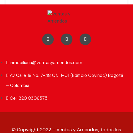
1
2
Featured Properties
inmobiliaria@ventasyarriendos.com
Property Types
Av Calle 19 No. 7-48 Of. 11-01 (Edificio Covinoc) Bogotá
Apartaestudio
Apartamento
– Colombia
Bodega
Casa
Cel: 320 8306575
Casa lote
Edificio de apartamentos
Edificio de oficinas
Finca
Local
Lote
© Copyright 2022 – Ventas y Arriendos, todos los