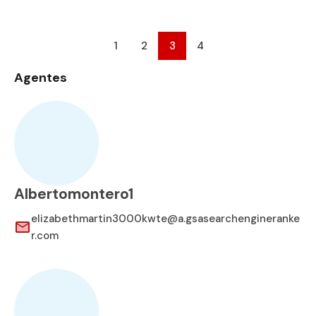
1
2
3
4
Agentes
Albertomontero1
elizabethmartin3000kwte@a.gsasearchengineranke
r.com