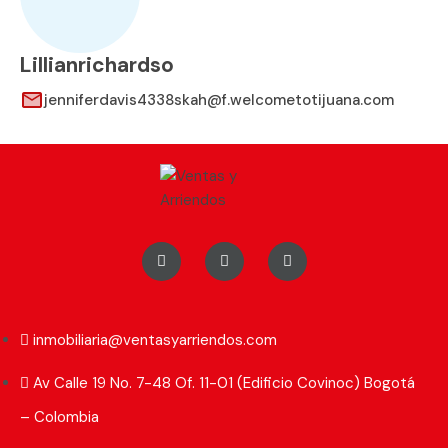
Lillianrichardso
jenniferdavis4338skah@f.welcometotijuana.com
Nidia Caballero
nidialcaballero@hotmail.com
Property Types
inmobiliaria@ventasyarriendos.com
Apartaestudio
Apartamento
Av Calle 19 No. 7-48 Of. 11-01 (Edificio Covinoc) Bogotá
Bodega
Casa
– Colombia
Casa lote
Edificio de apartamentos