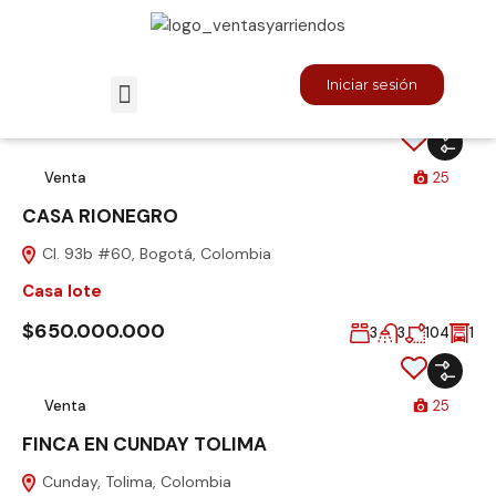
Inicio
Grid Layout
Grid Layout
Iniciar sesión
13
a
18
fuera de
21
propiedades
Venta
25
CASA RIONEGRO
Cl. 93b #60, Bogotá, Colombia
Casa lote
$650.000.000
3
3
104
1
Venta
25
FINCA EN CUNDAY TOLIMA
Cunday, Tolima, Colombia