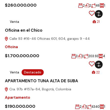
$260.000.000
2
2
46
1
Venta
21
Oficina en el Chico
Calle 93 #16-46 Oficinas 601, 604, garajes 9 -44
Oficina
$1.700.000.000
3
3
203.93
4
Venta
Destacado
22
APARTAMENTO TUNA ALTA DE SUBA
Cra. 97b #157a-84, Bogotá, Colombia
Apartamento
$190.000.000
2
1
4340
1